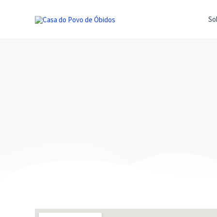
Skip
to
So
content